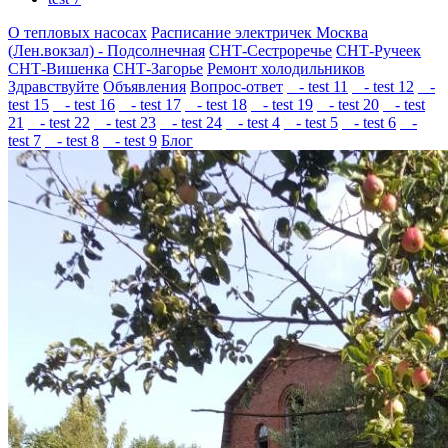
О тепловых насосах
Расписание электричек Москва
(Лен.вокзал) - Подсолнечная
СНТ-Сестроречье
СНТ-Ручеек
СНТ-Вишенка
СНТ-Загорье
Ремонт холодильников
Здравствуйте
Объявления
Вопрос-ответ
- test 11
- test 12
-
test 15
- test 16
- test 17
- test 18
- test 19
- test 20
- test
21
- test 22
- test 23
- test 24
- test 4
- test 5
- test 6
-
test 7
- test 8
- test 9
Блог