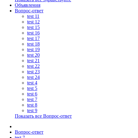
Объявления
Вопрос-ответ
test 11
test 12
test 15
test 16
test 17
test 18
test 19
test 20
test 21
test 22
test 23
test 24
test 4
test 5
test 6
test 7
test 8
test 9
Показать все Вопрос-ответ
Вопрос-ответ
test 7