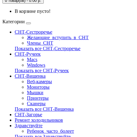
0 товар(ов) - 0.00 р.
В корзине пусто!
Категории
СНТ-Сестроречье
Желающие_вступить_в_СНТ
Члены_СНТ
Показать все СНТ-Сестроречье
СНТ-Ручеек
Macs
Windows
Показать все СНТ-Ручеек
СНТ-Вишенка
Веб-камеры
Мониторы
Мышки
Принтеры
Сканеры
Показать все СНТ-Вишенка
СНТ-Загорье
Ремонт холодильников
Здравствуйте
Ребенок_часто_болеет
Показать все Здравствуйте