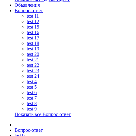
Объявления
Вопрос-ответ
test 11
test 12
test 15
test 16
test 17
test 18
test 19
test 20
test 21
test 22
test 23
test 24
test 4
test 5
test 6
test 7
test 8
test 9
Показать все Вопрос-ответ
Вопрос-ответ
test 9