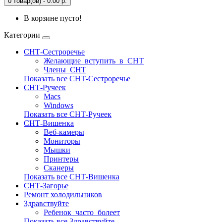
0 товар(ов) - 0.00 р.
В корзине пусто!
Категории
СНТ-Сестроречье
Желающие_вступить_в_СНТ
Члены_СНТ
Показать все СНТ-Сестроречье
СНТ-Ручеек
Macs
Windows
Показать все СНТ-Ручеек
СНТ-Вишенка
Веб-камеры
Мониторы
Мышки
Принтеры
Сканеры
Показать все СНТ-Вишенка
СНТ-Загорье
Ремонт холодильников
Здравствуйте
Ребенок_часто_болеет
Показать все Здравствуйте