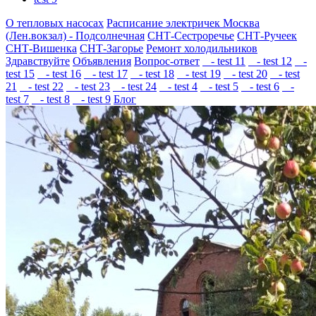
О тепловых насосах
Расписание электричек Москва
(Лен.вокзал) - Подсолнечная
СНТ-Сестроречье
СНТ-Ручеек
СНТ-Вишенка
СНТ-Загорье
Ремонт холодильников
Здравствуйте
Объявления
Вопрос-ответ
- test 11
- test 12
-
test 15
- test 16
- test 17
- test 18
- test 19
- test 20
- test
21
- test 22
- test 23
- test 24
- test 4
- test 5
- test 6
-
test 7
- test 8
- test 9
Блог